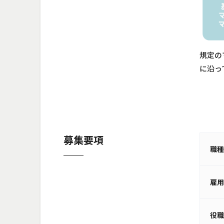
規定の
に沿っ
募集要項
職
雇
役